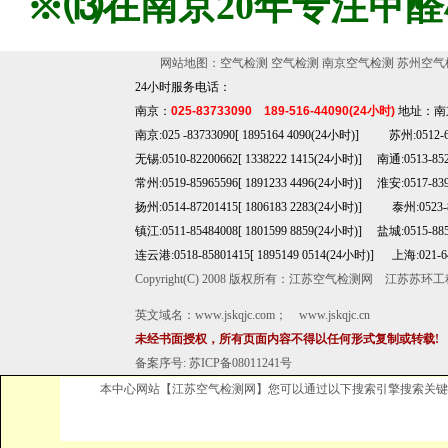
※⒀在南京20年专注甲
网站地图：
空气检测
空气检测
南京空气检测
苏州空气
24小时服务电话：
南京：
025-83733090 189-516-44090(24小时)
地址：南
南京:025 -83733090[ 1895164 4090(24小时)] 苏州:0512-
无锡:0510-82200662[ 1338222 1415(24小时)] 南通:0513-85
常州:0519-85965596[ 1891233 4496(24小时)] 淮安:0517-8399
扬州:0514-87201415[ 1806183 2283(24小时)] 泰州:0523-
镇江:0511-85484008[ 1801599 8859(24小时)] 盐城:0515-88
连云港:0518-85801415[ 1895149 0514(24小时)] 上海:021-641
Copyright(C) 2008 版权所有：江苏空气检测网 江
英文域名：
www.jskqjc.com
；
www.jskqjc.cn
未经书面授权，所有页面内容不得以任何形式复制或转载!
备案序号:
苏ICP备08011241号
本中心网站【江苏空气检测网】您可以通过以下搜索引擎搜索关键