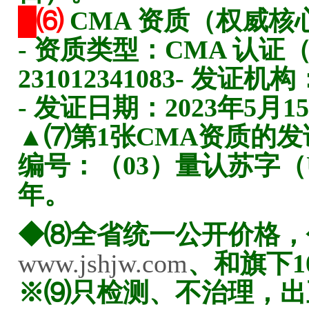
█⑹
CMA 资质（权威核
- 资质类型：CMA 认证
231012341083- 
- 发证日期：2023年5月1
▲⑺第1张CMA资质的发证
编号：（03）量认苏字（U
年。
◆⑻全省统一公开价格，
www.jshjw.com
、和旗下1
※⑼只检测、不治理，出