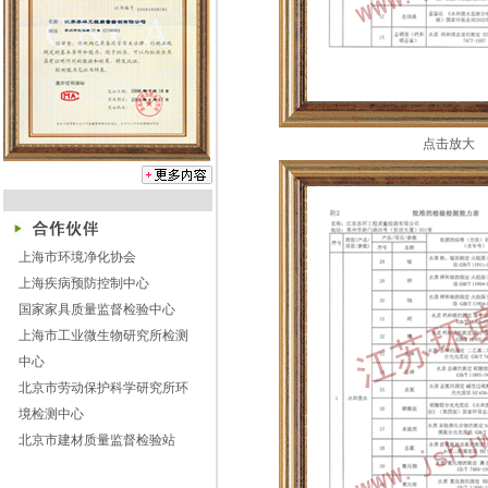
《空气质量标准》GB/T18883-
2002等国家标准进行空气检
测。
▲为保证空气检测工作的真实
性、公正性、权威性和准确
点击放大
性，本检测中心绝不进行空气
污染治理工程业务，绝不与任
何材料商、装修公司等发生利
益关系，进行合作性的、不准
确的空气检测，确实维护消费
上海市环境净化协会
者的合法利益，确保消费者的
上海疾病预防控制中心
身心健康！
国家家具质量监督检验中心
■本中心检测人员均具有空气质
上海市工业微生物研究所检测
量检测技术职业资格证书，请
中心
您在检测前要求检测人员出示
北京市劳动保护科学研究所环
相应的职业资格证书，并核实
境检测中心
该证书上的照片是否为其本
北京市建材质量监督检验站
人，否则您可以拒绝该检测人
员进行检测。